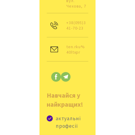
вул. 
Чехова, 7
+38(095)3
41-70-23
ten.rku%
40ltxpr
Навчайся у
найкращих!
актуальні
професії