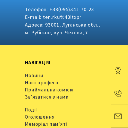
Телефон: +38(095)341-70-23
E-mail: ten.rku%40ltxpr
Адреса: 93001, Луганська обл.,
м. Рубіжне, вул. Чехова, 7
НАВІГАЦІЯ
Новини
Наші професії
Приймальна комісія
Зв'язатися з нами
Події
Оголошення
Меморіал пам'яті