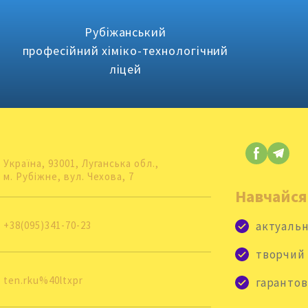
Рубіжанський
професійний хіміко-технологічний
ліцей
Україна, 93001, Луганська обл., 
м. Рубіжне, вул. Чехова, 7
Навчайся
+38(095)341-70-23
актуальн
творчий
ten.rku%40ltxpr
гарантов