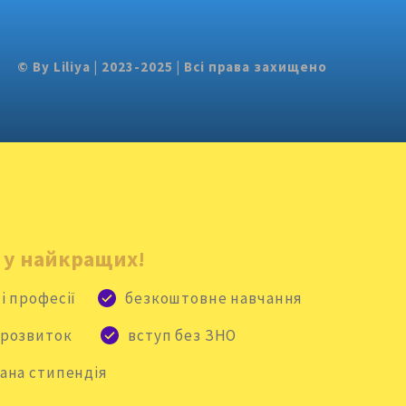
© By Liliya | 2023-2025 | Всі права захищено
 у найкращих!
і професії
безкоштовне навчання
 розвиток
вступ без ЗНО
ана стипендія