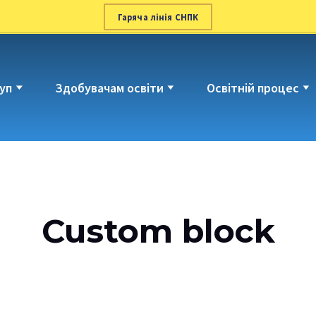
Гаряча лінія СНПК
уп
Здобувачам освіти
Освітній процес
Custom block