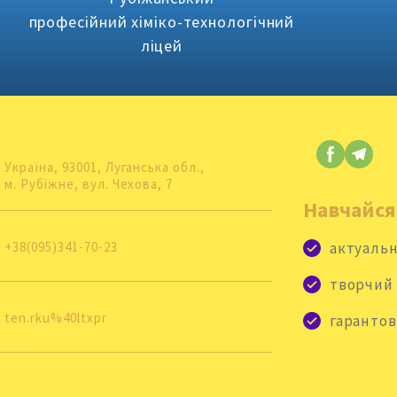
професійний хіміко-технологічний
ліцей
Україна, 93001, Луганська обл., 
м. Рубіжне, вул. Чехова, 7
Навчайся
+38(095)341-70-23
актуальн
творчий
ten.rku%40ltxpr
гарантов