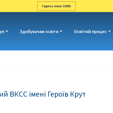
Гаряча лінія СНПК
уп
Здобувачам освіти
Освітній процес
й ВКСС імені Героїв Крут