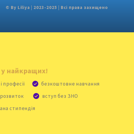
© By Liliya | 2023-2025 | Всі права захищено
 у найкращих!
і професії
безкоштовне навчання
 розвиток
вступ без ЗНО
ана стипендія