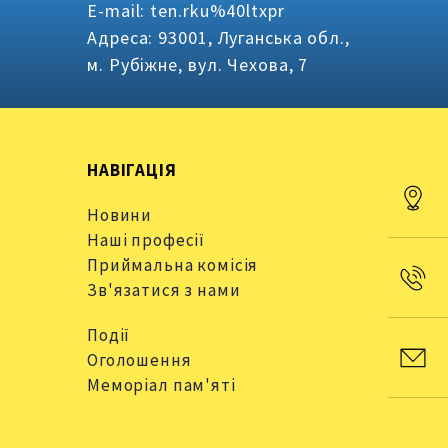
E-mail: ten.rku%40ltxpr
Адреса: 93001, Луганська обл.,
м. Рубіжне, вул. Чехова, 7
НАВІГАЦІЯ
Новини
Наші професії
Приймальна комісія
Зв'язатися з нами
Події
Оголошення
Меморіал пам'яті