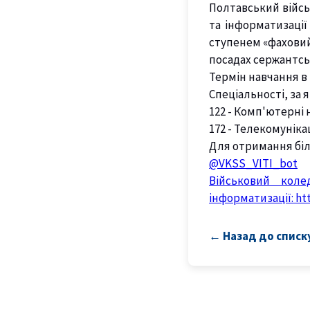
Полтавський війсь
та інформатизації
ступенем «фаховий
посадах сержантсь
Термін навчання в 
Спеціальності, за 
122 - Комп'ютерні 
172 - Телекомунікац
Для отримання біл
@VKSS_VITI_bot
Військовий коле
інформатизації:
ht
← Назад до списк