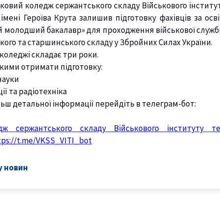
ковий коледж сержантського складу Військового інститу
 імені Героїва Крута залишив підготовку фахівців за ос
 молодший бакалавр» для проходження військової служб
кого та старшинського складу у Збройних Силах України.
коледжі складає три роки.
якими отримати підготовку:
науки
ії та радіотехніка
ьш детальної інформації перейдіть в телеграм-бот:
дж сержантського складу Військового інституту те
tps://t.me/VKSS_VITI_bot
у новин