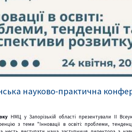
аїнська науково-практична конфе
року
НМЦ у Запорізькій області презентували ІІ Всеук
енцію з теми "Інновації в освіті: проблеми, тенденц
а честь виступати наша заступниця директора з нав