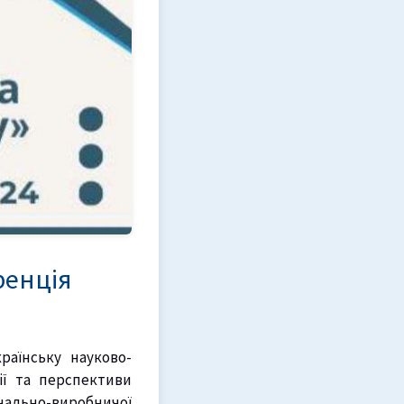
ренція
раїнську науково-
ії та перспективи
чально-виробничої