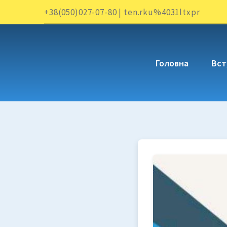
+38(050)027-07-80 | ten.rku%4031ltxpr
Головна
Вст