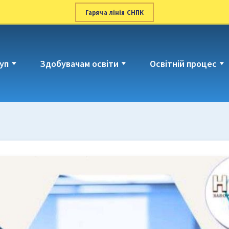
Гаряча лінія СНПК
уп
Здобувачам освіти
Освітній процес