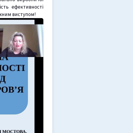
ість ефективності
тужним виступом!