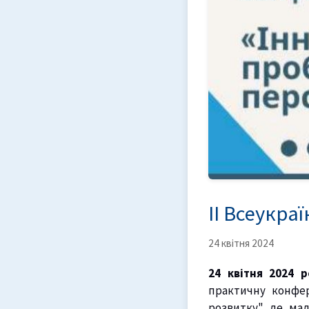
ІІ Всеукр
24 квітня 2024
24 квітня 2024 
практичну конфер
розвитку" де мал