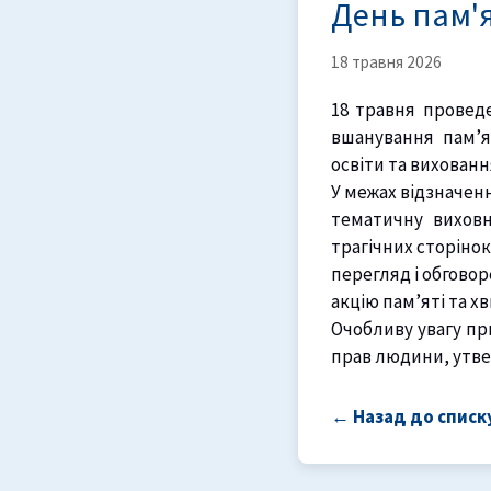
День пам'я
18 травня 2026
18 травня провед
вшанування пам’я
освіти та вихованн
У межах відзначенн
тематичну виховн
трагічних сторінок 
перегляд і обгово
акцію пам’яті та 
Очобливу увагу п
прав людини, утве
← Назад до списк