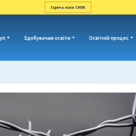
Гаряча лінія СНПК
уп
Здобувачам освіти
Освітній процес