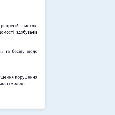
 репресій з метою
омості здобувачів
і» та бесіду щодо
пущення порушення
ості молоді.