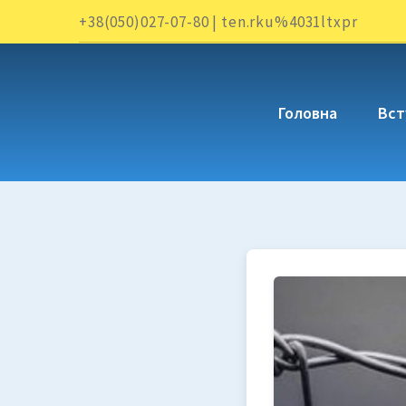
+38(050)027-07-80 | ten.rku%4031ltxpr
Головна
Вст