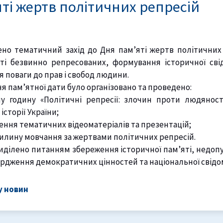
ті жертв політичних репресій
ено тематичний захід до Дня пам’яті жертв політичних
ті безвинно репресованих, формування історичної свід
я поваги до прав і свобод людини.
я пам’ятної дати було організовано та проведено:
у годину «Політичні репресії: злочин проти людяност
історії України;
рення тематичних відеоматеріалів та презентацій;
хвилину мовчання за жертвами політичних репресій.
риділено питанням збереження історичної пам’яті, недо
рдження демократичних цінностей та національної свідом
у новин